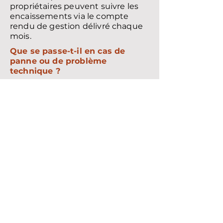
propriétaires peuvent suivre les
encaissements via le compte
rendu de gestion délivré chaque
mois.
Que se passe-t-il en cas de
panne ou de problème
technique ?
En cas de dysfonctionnement
(chauffe-eau, chauffage,
équipement), le gestionnaire
coordonne les interventions
nécessaires.
L’objectif est de résoudre
rapidement le problème tout en
maîtrisant les coûts et en
préservant l’état du bien.
Comment sont gérés les
sinistres (dégâts des eaux,
incidents) ?